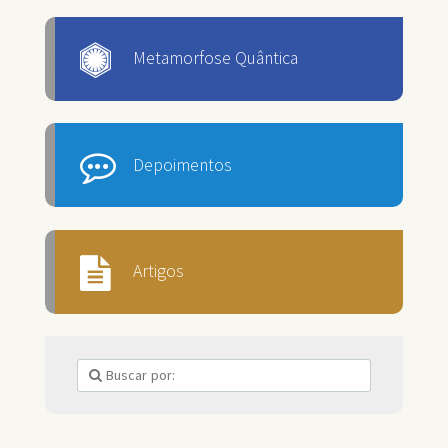
Metamorfose Quântica
Depoimentos
Artigos