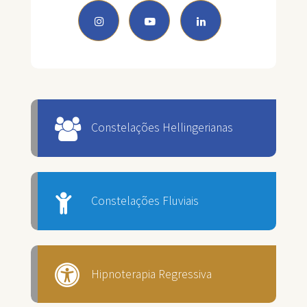
Constelações Hellingerianas
Constelações Fluviais
Hipnoterapia Regressiva