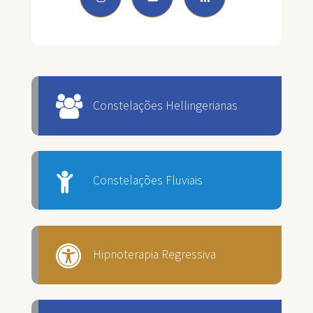
Constelações Hellingerianas
Constelações Fluviais
Hipnoterapia Regressiva