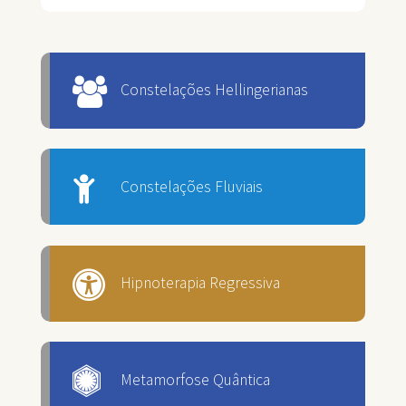
Constelações Hellingerianas
Constelações Fluviais
Hipnoterapia Regressiva
Metamorfose Quântica