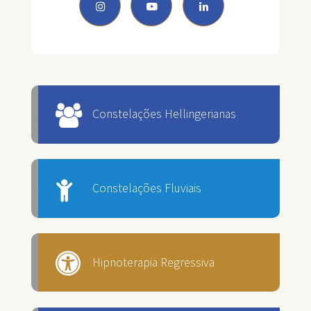
Constelações Hellingerianas
Constelações Fluviais
Hipnoterapia Regressiva